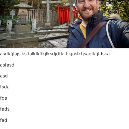
asdkfjlajslksdalklkflkjlksdjdflajflkjaslkfjsadlkfjldska
asfasd
asd
fsda
fds
fads
fad