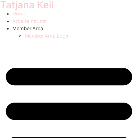
Tatjana Keil
Home
Arbeite mit mir
Member.Area
Member.Area.Login